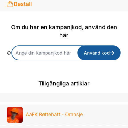
Beställ
Om du har en kampanjkod, använd den
här
Använd kod
Tillgängliga artiklar
AaFK Bøttehatt - Oransje