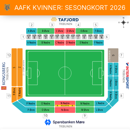
AAFK KVINNER: SESONGKORT 2026
N
V
Ø
TRIBUNEN
2
3
4
5
S
A Øvre
B Øvre
C Øvre
D Øvre
E Øvre
F Øvre
VIP
VIP
VIP
VIP
VIP
VIP
VIP
VIP
VIP
VIP
VIP
VIP
VIP
VIP
1
6
A
B
C
D
E
F
G
H
I
J
K
L
M
N
A Nedre
B Nedre
C Nedre
D Nedre
E Nedre
F Nedre
BORTEFELT
12
7
G
Z = STÅPLASSEN
H Nedre
H Øvre
Z
S
TRIBUNEN
TRIBUNEN
J Nedre
J Øvre
R Nedre
R Øvre
K Nedre
K Øvre
11
8
N Nedre
L Nedre
O Nedre
M Nedre
P Nedre
RULLESTOL
O Øvre
N Øvre
M Øvre
P Øvre
L Øvre
10
9
TRIBUNEN