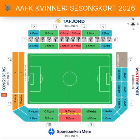
AAFK KVINNER: SESONGKORT 2026
N
V
Ø
TRIBUNEN
2
3
4
5
S
A Øvre
B Øvre
C Øvre
D Øvre
E Øvre
F Øvre
VIP
VIP
VIP
VIP
VIP
VIP
VIP
VIP
VIP
VIP
VIP
VIP
VIP
VIP
1
6
A
B
C
D
E
F
G
H
I
J
K
L
M
N
A Nedre
B Nedre
C Nedre
D Nedre
E Nedre
F Nedre
BORTEFELT
12
7
G
Z = STÅPLASSEN
H Nedre
H Øvre
Z
S
TRIBUNEN
TRIBUNEN
J Nedre
J Øvre
R Nedre
R Øvre
K Nedre
K Øvre
11
8
N Nedre
L Nedre
O Nedre
M Nedre
P Nedre
RULLESTOL
O Øvre
N Øvre
M Øvre
P Øvre
L Øvre
10
9
TRIBUNEN