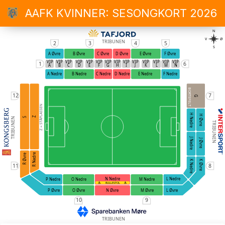
AAFK KVINNER: SESONGKORT 2026
N
V
Ø
TRIBUNEN
2
3
4
5
S
A Øvre
B Øvre
C Øvre
D Øvre
E Øvre
F Øvre
VIP
VIP
VIP
VIP
VIP
VIP
VIP
VIP
VIP
VIP
VIP
VIP
VIP
VIP
1
6
A
B
C
D
E
F
G
H
I
J
K
L
M
N
A Nedre
B Nedre
C Nedre
D Nedre
E Nedre
F Nedre
BORTEFELT
12
7
G
Z = STÅPLASSEN
H Nedre
H Øvre
Z
S
TRIBUNEN
TRIBUNEN
J Nedre
J Øvre
R Nedre
R Øvre
K Nedre
K Øvre
11
8
N Nedre
L Nedre
O Nedre
M Nedre
P Nedre
RULLESTOL
O Øvre
N Øvre
M Øvre
P Øvre
L Øvre
10
9
TRIBUNEN