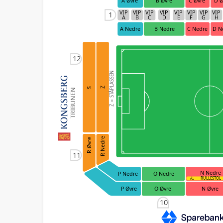
A Øvre
B Øvre
C Øvre
D Ø
VIP
VIP
VIP
VIP
VIP
VIP
VIP
VIP
1
A
B
C
D
E
F
G
H
A Nedre
B Nedre
C Nedre
D N
12
Z = STÅPLASSEN
Z
S
TRIBUNEN
R Nedre
R Øvre
11
N Nedre
O Nedre
P Nedre
RULLESTOL
O Øvre
N Øvre
P Øvre
10