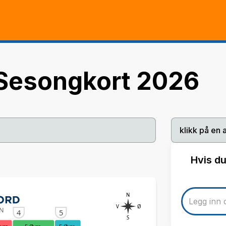
 Sesongkort 2026
klikk på en 
Hvis du
N
V
Ø
EN
4
5
S