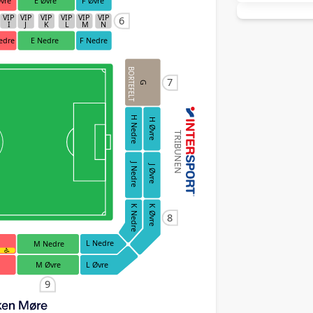
vre
E Øvre
F Øvre
VIP
VIP
VIP
VIP
VIP
VIP
6
I
J
K
L
M
N
edre
E Nedre
F Nedre
BORTEFELT
7
G
H Nedre
H Øvre
TRIBUNEN
J Nedre
J Øvre
K Nedre
K Øvre
8
L Nedre
M Nedre
M Øvre
L Øvre
9