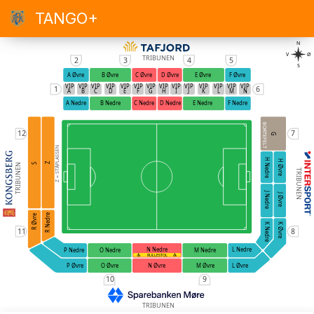
TANGO+
N
V
Ø
TRIBUNEN
2
3
4
5
S
A Øvre
B Øvre
C Øvre
D Øvre
E Øvre
F Øvre
VIP
VIP
VIP
VIP
VIP
VIP
VIP
VIP
VIP
VIP
VIP
VIP
VIP
VIP
1
6
A
B
C
D
E
F
G
H
I
J
K
L
M
N
A Nedre
B Nedre
C Nedre
D Nedre
E Nedre
F Nedre
BORTEFELT
12
7
G
Z = STÅPLASSEN
H Nedre
H Øvre
Z
S
TRIBUNEN
TRIBUNEN
J Nedre
J Øvre
R Nedre
R Øvre
K Nedre
K Øvre
11
8
N Nedre
L Nedre
O Nedre
M Nedre
P Nedre
RULLESTOL
O Øvre
N Øvre
M Øvre
P Øvre
L Øvre
10
9
TRIBUNEN