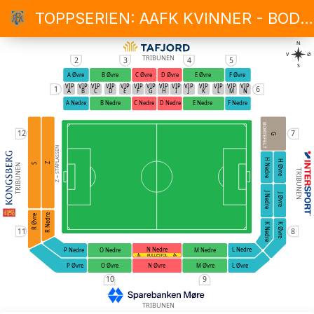
TOPPSERIEN: AAFK KVINNER - BODØ/GLIMT
N
V
Ø
TRIBUNEN
2
3
4
5
S
A Øvre
B Øvre
C Øvre
D Øvre
E Øvre
F Øvre
VIP
VIP
VIP
VIP
VIP
VIP
VIP
VIP
VIP
VIP
VIP
VIP
VIP
VIP
1
6
A
B
C
D
E
F
G
H
I
J
K
L
M
N
A Nedre
B Nedre
C Nedre
D Nedre
E Nedre
F Nedre
BORTEFELT
12
7
G
Z = STÅPLASSEN
H Nedre
H Øvre
Z
S
TRIBUNEN
TRIBUNEN
J Nedre
J Øvre
R Nedre
R Øvre
K Nedre
K Øvre
11
8
N Nedre
L Nedre
O Nedre
M Nedre
P Nedre
RULLESTOL
O Øvre
N Øvre
M Øvre
P Øvre
L Øvre
10
9
TRIBUNEN