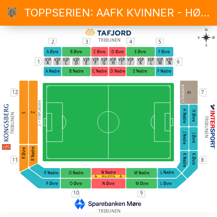
TOPPSERIEN: AAFK KVINNER - HØNEFOSS
N
V
Ø
TRIBUNEN
2
3
4
5
S
A Øvre
B Øvre
C Øvre
D Øvre
E Øvre
F Øvre
VIP
VIP
VIP
VIP
VIP
VIP
VIP
VIP
VIP
VIP
VIP
VIP
VIP
VIP
1
6
A
B
C
D
E
F
G
H
I
J
K
L
M
N
A Nedre
B Nedre
C Nedre
D Nedre
E Nedre
F Nedre
BORTEFELT
12
7
G
Z = STÅPLASSEN
H Nedre
H Øvre
Z
S
TRIBUNEN
TRIBUNEN
J Nedre
J Øvre
R Nedre
R Øvre
K Nedre
K Øvre
11
8
N Nedre
L Nedre
O Nedre
M Nedre
P Nedre
RULLESTOL
O Øvre
N Øvre
M Øvre
P Øvre
L Øvre
10
9
TRIBUNEN