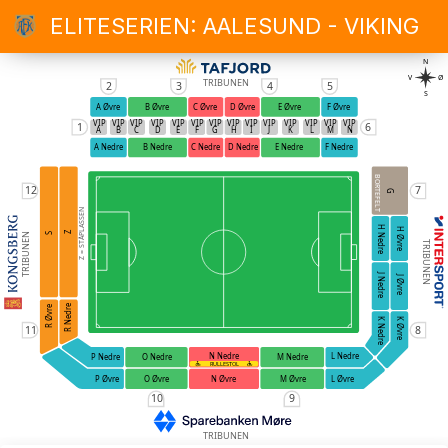
ELITESERIEN: AALESUND - VIKING
N
V
Ø
TRIBUNEN
2
3
4
5
S
A Øvre
B Øvre
C Øvre
D Øvre
E Øvre
F Øvre
VIP
VIP
VIP
VIP
VIP
VIP
VIP
VIP
VIP
VIP
VIP
VIP
VIP
VIP
1
6
A
B
C
D
E
F
G
H
I
J
K
L
M
N
A Nedre
B Nedre
C Nedre
D Nedre
E Nedre
F Nedre
BORTEFELT
12
7
G
Z = STÅPLASSEN
H Nedre
H Øvre
Z
S
TRIBUNEN
TRIBUNEN
J Nedre
J Øvre
R Nedre
R Øvre
K Nedre
K Øvre
11
8
N Nedre
L Nedre
O Nedre
M Nedre
P Nedre
RULLESTOL
O Øvre
N Øvre
M Øvre
P Øvre
L Øvre
10
9
TRIBUNEN