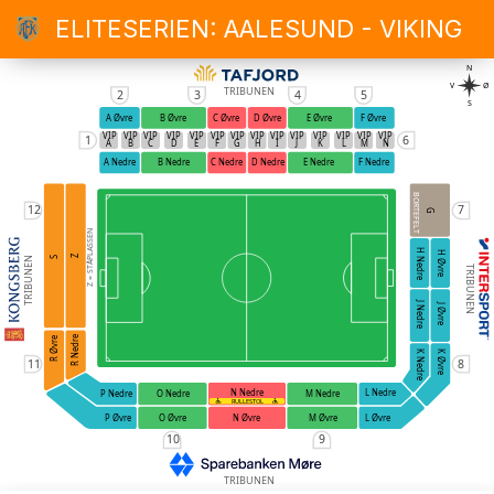
ELITESERIEN: AALESUND - VIKING
N
V
Ø
TRIBUNEN
2
3
4
5
S
A Øvre
B Øvre
C Øvre
D Øvre
E Øvre
F Øvre
VIP
VIP
VIP
VIP
VIP
VIP
VIP
VIP
VIP
VIP
VIP
VIP
VIP
VIP
1
6
A
B
C
D
E
F
G
H
I
J
K
L
M
N
A Nedre
B Nedre
C Nedre
D Nedre
E Nedre
F Nedre
BORTEFELT
12
7
G
Z = STÅPLASSEN
H Nedre
H Øvre
Z
S
TRIBUNEN
TRIBUNEN
J Nedre
J Øvre
R Nedre
R Øvre
K Nedre
K Øvre
11
8
N Nedre
L Nedre
O Nedre
M Nedre
P Nedre
RULLESTOL
O Øvre
N Øvre
M Øvre
P Øvre
L Øvre
10
9
TRIBUNEN