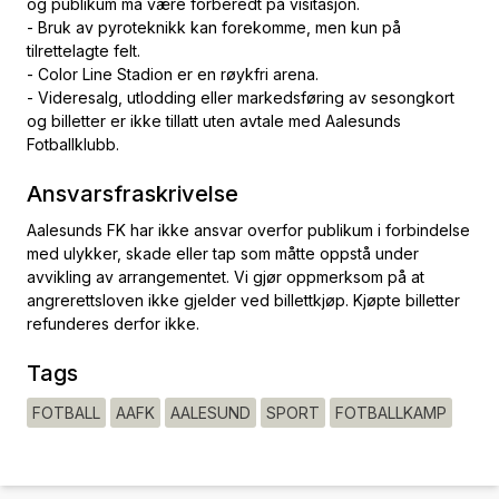
og publikum må være forberedt på visitasjon.
- Bruk av pyroteknikk kan forekomme, men kun på
tilrettelagte felt.
- Color Line Stadion er en røykfri arena.
- Videresalg, utlodding eller markedsføring av sesongkort
og billetter er ikke tillatt uten avtale med Aalesunds
Fotballklubb.
Ansvarsfraskrivelse
Aalesunds FK har ikke ansvar overfor publikum i forbindelse
med ulykker, skade eller tap som måtte oppstå under
avvikling av arrangementet. Vi gjør oppmerksom på at
angrerettsloven ikke gjelder ved billettkjøp. Kjøpte billetter
refunderes derfor ikke.
Tags
FOTBALL
AAFK
AALESUND
SPORT
FOTBALLKAMP