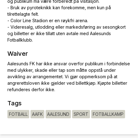
og publikum må være forberedt på visitasjon.
- Bruk av pyroteknikk kan forekomme, men kun på
tilrettelagte felt.
- Color Line Stadion er en røykfri arena.
- Videresalg, utlodding eller markedsføring av sesongkort
og billetter er ikke tillatt uten avtale med Aalesunds
Fotballklubb.
Waiver
Aalesunds FK har ikke ansvar overfor publikum i forbindelse
med ulykker, skade eller tap som måtte oppstå under
avvikling av arrangementet. Vi gjør oppmerksom på at
angrerettsloven ikke gjelder ved billettkjøp. Kjøpte billetter
refunderes derfor ikke.
Tags
FOTBALL
AAFK
AALESUND
SPORT
FOTBALLKAMP