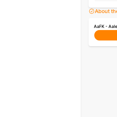
About th
AaFK - Aal