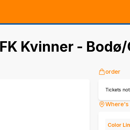
FK Kvinner - Bodø/
order
Tickets no
Where's 
Color Li