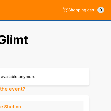
Shopping cart
0
Glimt
t available anymore
the event?
ne Stadion