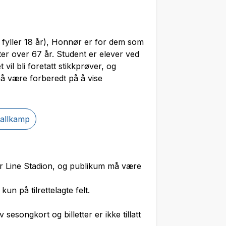
u fyller 18 år), Honnør er for dem som
ter over 67 år. Student er elever ved
il bli foretatt stikkprøver, og
å være forberedt på å vise
ballkamp
lor Line Stadion, og publikum må være
n på tilrettelagte felt.
sesongkort og billetter er ikke tillatt