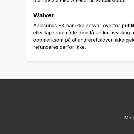
uten avtale med Aalesunds Fotballklubb.
Waiver
Aalesunds FK har ikke ansvar overfor publi
eller tap som måtte oppstå under avvikling a
oppmerksom på at angrerettsloven ikke gjelder
refunderes derfor ikke.
Man