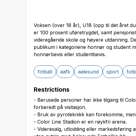
Voksen (over 18 år), U18 (opp til det året d
er 100 prosent uføretrygdet, samt pensjonis
videregående skole og høyere utdanning. Det v
publikum i kategoriene honnør og student m
honnørbevis eller studentbevis.
fotball
aafk
aalesund
sport
fot
Restrictions
- Berusede personer har ikke tilgang til Co
forberedt på visitasjon.
- Bruk av pyroteknikk kan forekomme, men ku
- Color Line Stadion er en røykfri arena.
- Videresalg, utlodding eller markedsføring av 